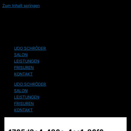
Zum Inhalt springen
Adresse:
Hauptstraße 103, 41836 Hückelhoven
Terminanfrage:
02462 6616
Öffnungszeiten:
Di 09:00 – 19:00 / Mi 09:00 – 19:00 / DO – FR
9:00 – 19:00 / Sa 8:00 – 15:00 Uhr
UDO SCHRÖDER
SALON
LEISTUNGEN
FRISUREN
KONTAKT
UDO SCHRÖDER
SALON
LEISTUNGEN
FRISUREN
KONTAKT