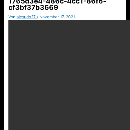
1765d3e4-486c-4cc1-86f6-
cf3bf37b3669
Von
alexudo27
/
November 17, 2021